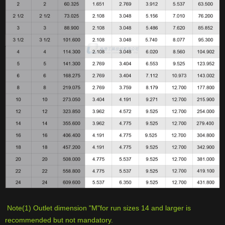
Note(1) Outlet dimension "M"for run sizes 14 and larger is
recommended but not mandatory.