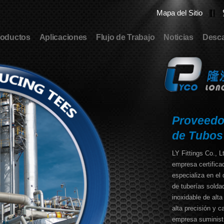
Mapa del Sitio
roductos
Aplicaciones
Flujo de Trabajo
Noticias
Desc
Proveedo
de Tubos
LY Fittings Co., 
empresa certifica
especializa en el 
de tuberías solda
inoxidable de alta
alta precisión y c
empresa suminist