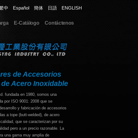
繁中
Español
簡体
日語
ENGLISH
arga
E-Catálogo
Contáctenos
res de Accesorios
 de Acero Inoxidable
Ltd. fundada en 1980, somos una
da por ISO 9001: 2008 que se
desarrollo y fabricación de accesorios
das a tope (butt-welded), de acero
 calidad, que se caracterizan por su
alidad pero a un precio razonable. La
ra una gama muy amplia de