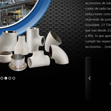
accesorios de tub
codos de radio lar
reducciones concé
stub-ends de junt
inoxidable. LY Fi
que van desde 1
a 80s, lo que apor
cumplir las espec
accesorios....(
má