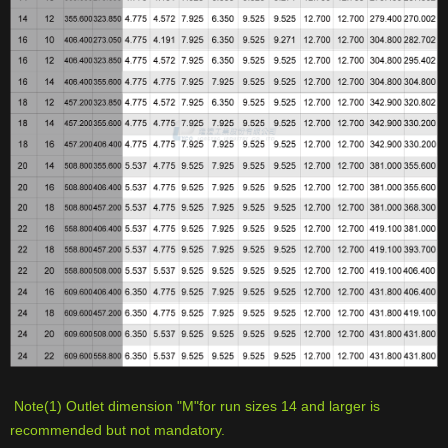
Note(1) Outlet dimension "M"for run sizes 14 and larger is
recommended but not mandatory.