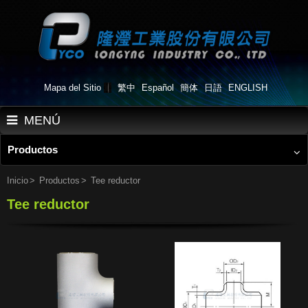
Mapa del Sitio
繁中
Español
簡体
日語
ENGLISH
MENÚ
Productos
Inicio
Quiénes somos
Inicio
Productos
Tee reductor
Tee reductor
Productos
Aplicaciones
Flujo de Trabajo
Noticias