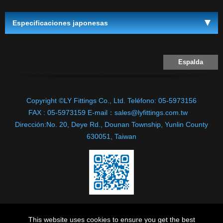
Especificaciones japonesas
Espalda
Copyright ©LY Fittings Co., Ltd.
Teléfono:
05-5973156
FAX :
05-5973159
E-mail：
sales@lyfittings.com.tw
Dirección:
No. 20, Deye Rd.,
Dounan Township
,
Yunlin County
630051
,
Taiwan
This website uses cookies to ensure you get the best