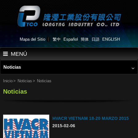
Mapa del Sitio
繁中
Español
簡体
日語
ENGLISH
MENÚ
Noticias
Inicio
Quiénes somos
Inicio
Noticias
Noticias
Noticias
Productos
Aplicaciones
Flujo de Trabajo
HVACR VIETNAM 18-20 MARZO 2015
2015-02-06
Noticias